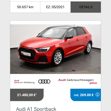
50.657 km
EZ: 05/2021
DETAILS
21.480,00 €¹
269.00 €
mtl.
Audi A1 Sportback