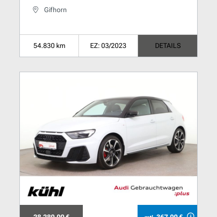
Gifhorn
54.830 km
EZ: 03/2023
DETAILS