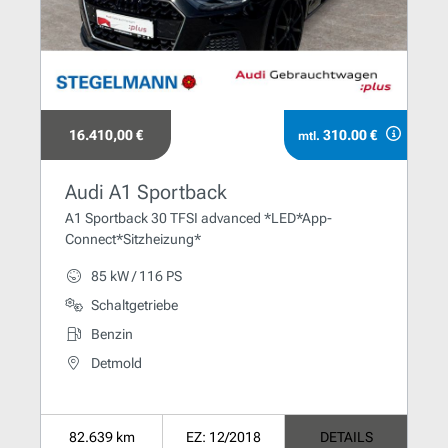
16.410,00 €
310.00 €
mtl.
Audi A1 Sportback
A1 Sportback 30 TFSI advanced *LED*App-
Connect*Sitzheizung*
85 kW / 116 PS
Schaltgetriebe
Benzin
Detmold
82.639 km
EZ: 12/2018
DETAILS