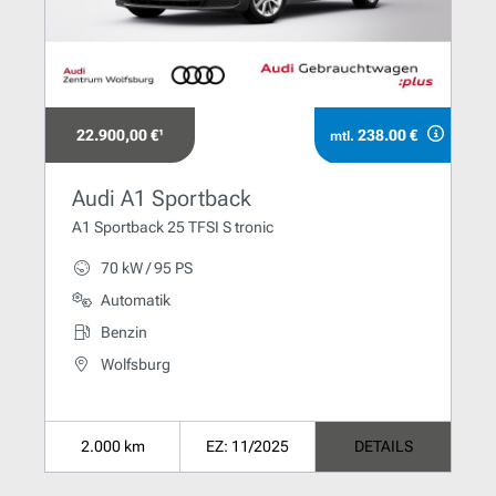
22.900,00 €¹
238.00 €
mtl.
Audi A1 Sportback
A1 Sportback 25 TFSI S tronic
70 kW / 95 PS
Automatik
Benzin
Wolfsburg
2.000 km
EZ: 11/2025
DETAILS