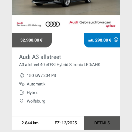
32.980,00 €¹
298.00 €
mtl.
Audi A3 allstreet
A3 allstreet 40 eTFSI Hybrid S tronic LED/AHK
150 kW / 204 PS
Automatik
Hybrid
Wolfsburg
2.844 km
EZ: 12/2025
DETAILS