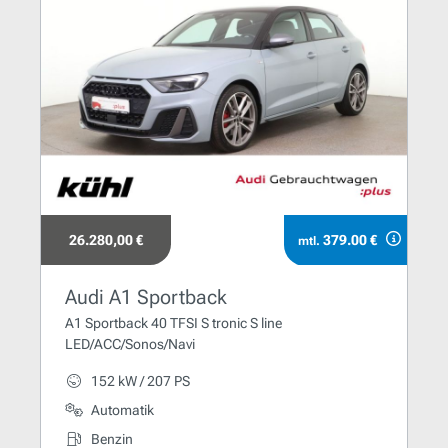
26.280,00 €
379.00 €
mtl.
Audi A1 Sportback
A1 Sportback 40 TFSI S tronic S line
LED/ACC/Sonos/Navi
152 kW / 207 PS
Automatik
Benzin