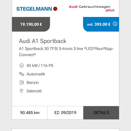
19.190,00 €
393.00 €
mtl.
Audi A1 Sportback
A1 Sportback 30 TFSI S-tronic S line *LED*Navi*App-
Connect*
85 kW / 116 PS
Automatik
Benzin
Detmold
90.485 km
EZ: 09/2019
DETAILS