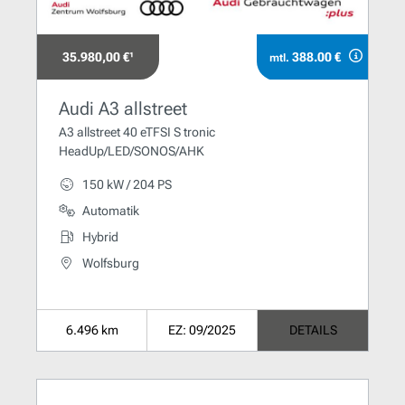
35.980,00 €¹
388.00 €
mtl.
Audi A3 allstreet
A3 allstreet 40 eTFSI S tronic
HeadUp/LED/SONOS/AHK
150 kW / 204 PS
Automatik
Hybrid
Wolfsburg
6.496 km
EZ: 09/2025
DETAILS