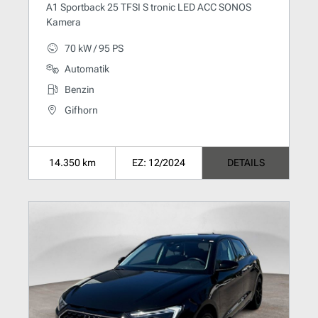
A1 Sportback 25 TFSI S tronic LED ACC SONOS
Kamera
70 kW / 95 PS
Automatik
Benzin
Gifhorn
14.350 km
EZ: 12/2024
DETAILS