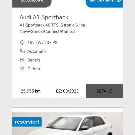
28.280,00 €
367.00 €
mtl.
Audi A1 Sportback
A1 Sportback 40 TFSI S tronic S line
Navi+/Sonos/Connect/Kamera
152 kW / 207 PS
Automatik
Benzin
Gifhorn
25.955 km
EZ: 08/2023
DETAILS
reserviert