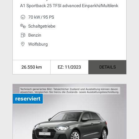
A1 Sportback 25 TFSI advanced Einparkhi/Multilenk
70 kW / 95 PS
Schaltgetriebe
Benzin
Wolfsburg
26.550 km
EZ: 11/2023
DETAILS
reserviert