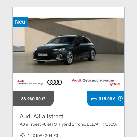
Neu
33.980,00 €¹
315.00 €
mtl.
Audi A3 allstreet
A3 allstreet 40 eTFSI Hybrid S tronic LED/AHK/SpoSi
150 kW / 204 PS