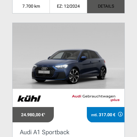
7.700 km
EZ: 12/2024
DETAILS
24.980,00 €¹
317.00 €
mtl.
Audi A1 Sportback