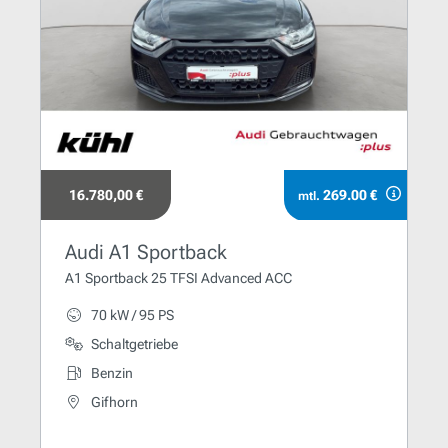
16.780,00 €
269.00 €
mtl.
Audi A1 Sportback
A1 Sportback 25 TFSI Advanced ACC
70 kW / 95 PS
Schaltgetriebe
Benzin
Gifhorn