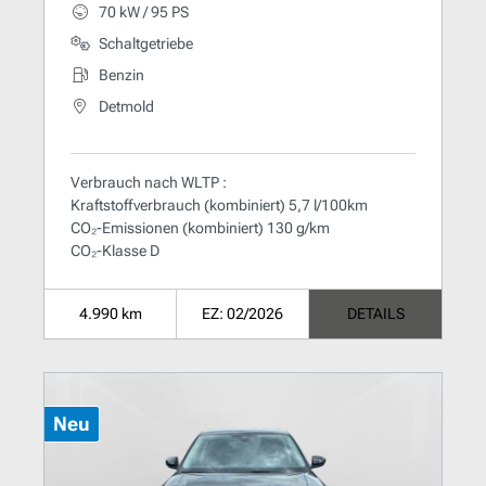
70 kW / 95 PS
Schaltgetriebe
Benzin
Detmold
Verbrauch nach WLTP :
Kraftstoffverbrauch (kombiniert) 5,7 l/100km
CO₂-Emissionen (kombiniert) 130 g/km
CO₂-Klasse D
4.990 km
EZ: 02/2026
DETAILS
Neu