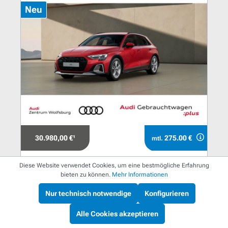
Neu
30.980,00 €¹
275.00 €
mtl.
Audi A3 allstreet
Diese Website verwendet Cookies, um eine bestmögliche Erfahrung
bieten zu können.
Mehr Informationen
A3 allstreet 40 eTFSI S tronic LED
Nur technisch notwendige
Konfigurieren
150 kW / 204 PS
Alle Cookies akzeptieren
Automatik