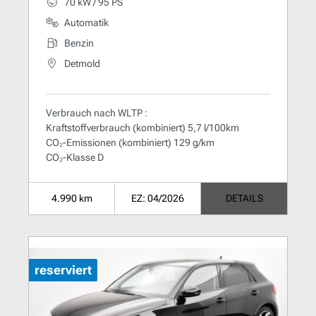
70 kW / 95 PS
Automatik
Benzin
Detmold
Verbrauch nach WLTP :
Kraftstoffverbrauch (kombiniert) 5,7 l/100km
CO₂-Emissionen (kombiniert) 129 g/km
CO₂-Klasse D
4.990 km
EZ: 04/2026
DETAILS
reserviert