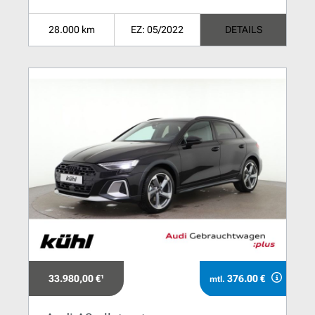
28.000 km
EZ: 05/2022
DETAILS
33.980,00 €¹
376.00 €
mtl.