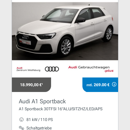
18.990,00 €¹
269.00 €
mtl.
Audi A1 Sportback
A1 Sportback 30TFSI 16"ALU/SITZHZ/LED/APS
81 kW / 110 PS
Schaltgetriebe