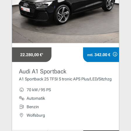
22.280,00 €¹
342.00 €
mtl.
Audi A1 Sportback
A1 Sportback 25 TFSI S tronic APS Plus/LED/Sitzhzg
70 kW / 95 PS
Automatik
Benzin
Wolfsburg