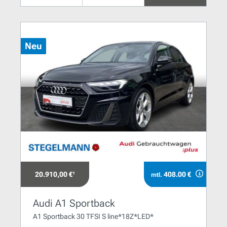
Neu
20.910,00 €¹
408.00 €
mtl.
Audi A1 Sportback
A1 Sportback 30 TFSI S line*18Z*LED*