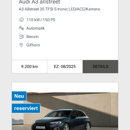
Audi A3 allstreet
A3 Allstreet 35 TFSI S tronic LED/ACC/Kamera
110 kW / 150 PS
Automatik
Benzin
Gifhorn
9.200 km
EZ: 08/2025
DETAILS
Neu
reserviert