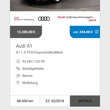
13.280,00 €
244.00 €
mtl.
Audi A1
A1 1.4 TFSI Einparkhi/Multilenk
92 kW / 125 PS
Schaltgetriebe
Benzin
Wolfsburg
88.600 km
EZ: 02/2018
DETAILS