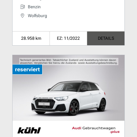
Benzin
Wolfsburg
28.958 km
EZ: 11/2022
DETAILS
reserviert