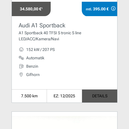
34.580,00 €¹
395.00 €
mtl.
Audi A1 Sportback
A1 Sportback 40 TFSI S tronic S line
LED/ACC/Kamera/Navi
152 kW / 207 PS
Automatik
Benzin
Gifhorn
7.500 km
EZ: 12/2025
DETAILS