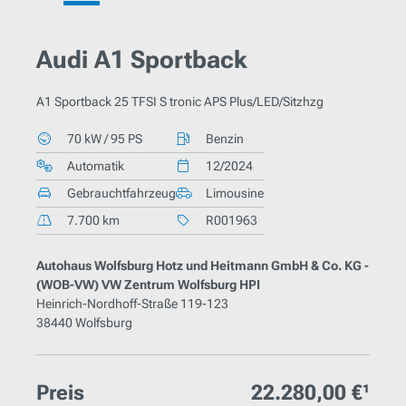
Audi A1 Sportback
A1 Sportback 25 TFSI S tronic APS Plus/LED/Sitzhzg
70 kW / 95 PS
Benzin
Automatik
12/2024
Gebrauchtfahrzeug
Limousine
7.700 km
R001963
Autohaus Wolfsburg Hotz und Heitmann GmbH & Co. KG -
(WOB-VW) VW Zentrum Wolfsburg HPI
Heinrich-Nordhoff-Straße 119-123
38440 Wolfsburg
Preis
22.280,00 €¹