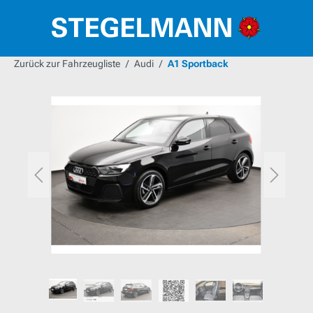
alt springen
Zurück zur Fahrzeugliste
Audi
A1 Sportback
Bildergalerie überspringen